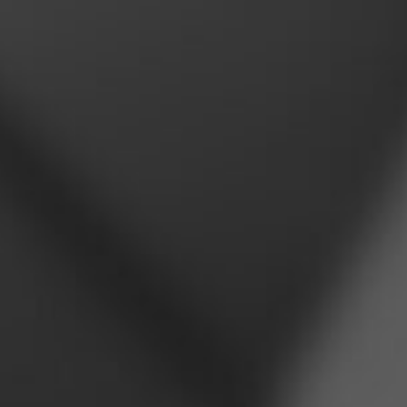
DIN EN ISO 1461 im Vollbad. Durch die anschließende
Pulverbeschichtung können individuelle Farbwünsche
berücksichtigt und die Korrosionsbeständigkeit erhöht
werden. Die Tore sind vormontiert, Beschlagteile,
Scharniere, Verschraubungen, Bodenschieber und
weitere Kleinteile sind unverlierbar montiert. Der
Öffnungswinkel ist zwischen 90° und 180° wählbar.
Das Rohrrahmenschloss und ein erhöhter Riegelauswurf
stellen ein sicheres Schließen sicher. Bei der
zweiflügeligen Ausführung wird der Spalt zwischen den
Torflügeln durch eine Abdeckleiste von Torober- bis
Torunterkante vollständig abgedeckt. Ein Aufhebeln soll
somit verhindert werden. Der Bodenschieber ist beim
zweiflügeligen Drehtor unverlierbar mit dem Standflügel
montiert und wird durch die Abdeckleiste des Torflügels
verdeckt.