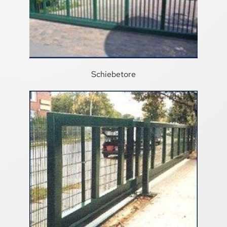
KLÖPPERBÖDEN
FITTINGS
FITTINGS-TECHNIK
Schiebetore
UNTERNEHMEN
REFERENZEN
ONLINESHOP
KONTAKT
ANSPRECHPARTNER