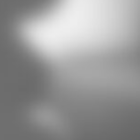
SCHWERE AUSFÜHRUNG,
EINFLÜGELIG
Nach bauseitigen Maßvorgaben gefertigt
Stabiler Rechteckrohr-Rahmen nach statischen
Erfordernissen dimensioniert
Torflügel mit verzinktem Rohrrahmenschloss, rostfreie
Stulpe, Aluminium-Türdrücker und Schlüsselschild für
Profilzylinder vorgerüstet
Füllung aus eingeschweißten Doppelstabmatten,
alternativ Füllung aus Rechteckrohr 30 x 20 mm, je
nach Torbreite mit Friesstäben
Torpfosten aus stabilem Rechteckrohr nach statischen
Erfordernissen dimensioniert, mit Verschlusskappen