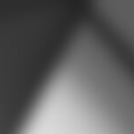
Optionen:
Individuelle Torabmessungen und asymmetrische
Torflügel
Torflügel nach Wunsch
Durch Hebebeschläge Schräganpassung des Tores an
das Gelände
Scharniere mit Wandanschlussplatte
Elektroantriebe mit Fernfunkbedienung und
Sicherheitseinrichtung
Codeschloss und Schlüsselschalter
Elektro-Öffner
Mediasäule
Schloss mit Feuerwehr-Dreikant
Torrahmenschließer
Drehbarer oder fester Knauf
Übersteigschutz mit Zackenleiste
Edelstahlbeschläge
Integrierter Briefkasten