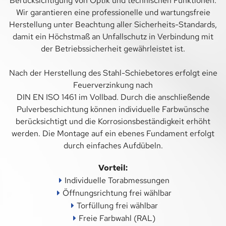
Berücksichtigung von Optik und technischen Funktionen.
ZUBEHÖR & ZÄUNE
Wir garantieren eine professionelle und wartungsfreie
LOCHBLECH
Herstellung unter Beachtung aller Sicherheits-Standards,
damit ein Höchstmaß an Unfallschutz in Verbindung mit
RUNDLOCHUNG
der Betriebssicherheit gewährleistet ist.
QUADRATLOCHUNG
Nach der Herstellung des Stahl-Schiebetores erfolgt eine
Feuerverzinkung nach
DESIGNBEISPIELE
DIN EN ISO 1461 im Vollbad. Durch die anschließende
Pulverbeschichtung können individuelle Farbwünsche
EINFASSPROFILE LOCHBLECH
berücksichtigt und die Korrosionsbeständigkeit erhöht
werden. Die Montage auf ein ebenes Fundament erfolgt
TRAPEZBLECHE
durch einfaches Aufdübeln.
TRAPEZBLECHE-STAHL
Vorteil:
Individuelle Torabmessungen
TRAPEZBLECHE-ALU
Öffnungsrichtung frei wählbar
TRAPEZBLECH-AKUSTIK
Torfüllung frei wählbar
Freie Farbwahl (RAL)