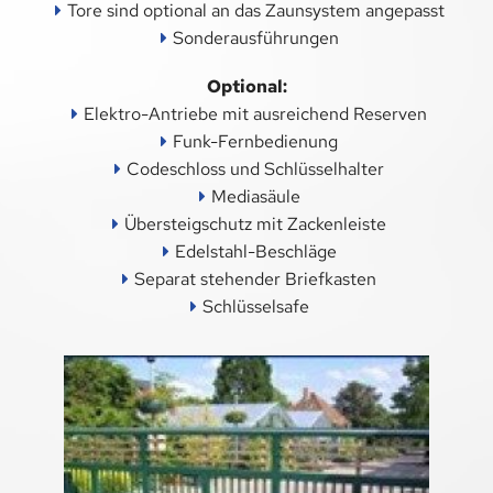
KASSETTENPROFILE
Tore sind optional an das Zaunsystem angepasst
Sonderausführungen
SANDWICHPANEELE WAND
Optional:
WELLPROFILE-ALU
Elektro-Antriebe mit ausreichend Reserven
Funk-Fernbedienung
ZUBEHÖR
Codeschloss und Schlüsselhalter
Mediasäule
STRECKGITTER
Übersteigschutz mit Zackenleiste
Edelstahl-Beschläge
STRECKGITTER-STAHL
Separat stehender Briefkasten
EINFASSPROFILE STRECKGITTER
Schlüsselsafe
INDUSTRIEBEDARF
SICHERUNGSMUFFEN
WINDVERBÄNDE