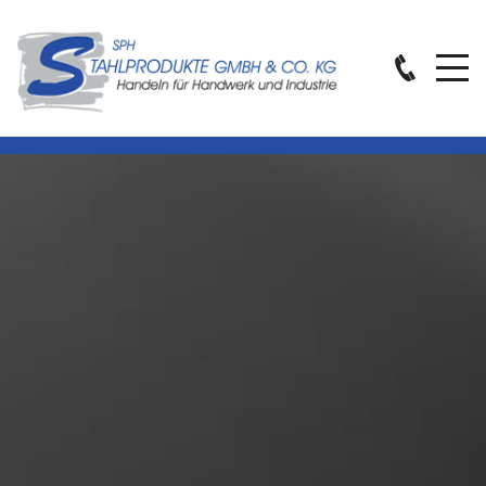
TORANLAGEN - SCHWERE
AUSFÜHRUNG
Beim Drehtor, schwere Ausführung, werden Torpfosten
und Torrahmen nach bauseitigen und statischen
Erfordernissen aus Rechteckrohren gefertigt. Die Füllung
besteht aus einer Doppelstabmatte, je nach Torbreite
auch mit Friesstäben.
Nach der Herstellung erfolgt eine Feuerverzinkung nach