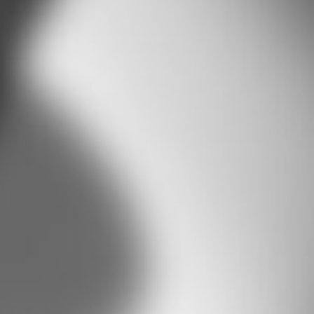
Schlüsselsafe
Drehtore - Schwere Ausführung, einflügelig