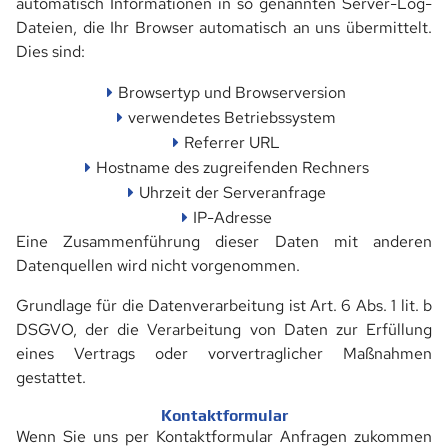
automatisch Informationen in so genannten Server-Log-
BLECHPROFIL-VARIANTEN
Dateien, die Ihr Browser automatisch an uns übermittelt.
Dies sind:
LEITERSPROSSEN
Browsertyp und Browserversion
DRAHTGITTER
verwendetes Betriebssystem
Referrer URL
PUNKTSCHWEISSGITTER
Hostname des zugreifenden Rechners
Uhrzeit der Serveranfrage
WELLENGITTER
IP-Adresse
Eine Zusammenführung dieser Daten mit anderen
EINFASSPROFILE
Datenquellen wird nicht vorgenommen.
DOPPELSTABMATTEN
Grundlage für die Datenverarbeitung ist Art. 6 Abs. 1 lit. b
DSGVO, der die Verarbeitung von Daten zur Erfüllung
ZAUNPFOSTEN
eines Vertrags oder vorvertraglicher Maßnahmen
gestattet.
TORANLAGEN
Kontaktformular
ZUBEHÖR & ZÄUNE
Wenn Sie uns per Kontaktformular Anfragen zukommen