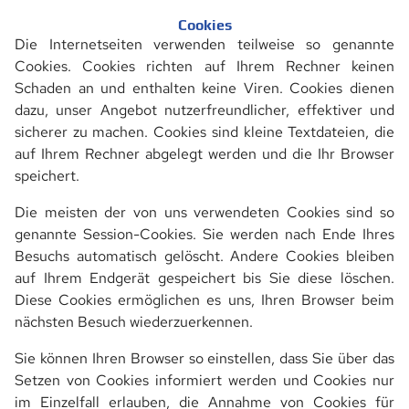
GITTERROSTE
Cookies
Die Internetseiten verwenden teilweise so genannte
EINPRESS-GITTERROSTE
Cookies. Cookies richten auf Ihrem Rechner keinen
Schaden an und enthalten keine Viren. Cookies dienen
EINPRESS-STUFEN
dazu, unser Angebot nutzerfreundlicher, effektiver und
sicherer zu machen. Cookies sind kleine Textdateien, die
XXL-TREPPENSTUFEN
auf Ihrem Rechner abgelegt werden und die Ihr Browser
speichert.
SCHWEISSPRESS-ROSTE
Die meisten der von uns verwendeten Cookies sind so
SCHWEISSPRESS-STUFEN
genannte Session-Cookies. Sie werden nach Ende Ihres
Besuchs automatisch gelöscht. Andere Cookies bleiben
GITTERROSTMATTEN
auf Ihrem Endgerät gespeichert bis Sie diese löschen.
Diese Cookies ermöglichen es uns, Ihren Browser beim
VOLLROSTE
nächsten Besuch wiederzuerkennen.
JALOUSIEROSTE
Sie können Ihren Browser so einstellen, dass Sie über das
Setzen von Cookies informiert werden und Cookies nur
SCHWERLASTROSTE
im Einzelfall erlauben, die Annahme von Cookies für