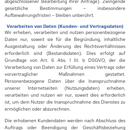
abgeschlossener Bearbeitung Ihrer Anfrage). Zwingende
SANDWICHPANEELE WAND
gesetzliche Bestimmungen – insbesondere
Aufbewahrungsfristen – bleiben unberührt.
WELLPROFILE-ALU
Verarbeiten von Daten (Kunden- und Vertragsdaten)
Wir erheben, verarbeiten und nutzen personenbezogene
ZUBEHÖR
Daten nur, soweit sie für die Begründung, inhaltliche
Ausgestaltung oder Änderung des Rechtsverhältnisses
STRECKGITTER
erforderlich sind (Bestandsdaten). Dies erfolgt auf
STRECKGITTER-STAHL
Grundlage von Art. 6 Abs. 1 lit. b DSGVO, der die
Verarbeitung von Daten zur Erfüllung eines Vertrags oder
EINFASSPROFILE STRECKGITTER
vorvertraglicher Maßnahmen gestattet.
Personenbezogene Daten über die Inanspruchnahme
INDUSTRIEBEDARF
unserer Internetseiten (Nutzungsdaten) erheben,
verarbeiten und nutzen wir nur, soweit dies erforderlich
SICHERUNGSMUFFEN
ist, um dem Nutzer die Inanspruchnahme des Dienstes zu
ermöglichen oder abzurechnen.
WINDVERBÄNDE
Die erhobenen Kundendaten werden nach Abschluss des
KLÖPPERBÖDEN
Auftrags oder Beendigung der Geschäftsbeziehung