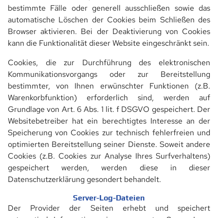
bestimmte Fälle oder generell ausschließen sowie das
FACHBEGRIFFE
automatische Löschen der Cookies beim Schließen des
Browser aktivieren. Bei der Deaktivierung von Cookies
BEFESTIGUNG SICHERUNG
kann die Funktionalität dieser Website eingeschränkt sein.
TOLERANZWERTE
Cookies, die zur Durchführung des elektronischen
Kommunikationsvorgangs oder zur Bereitstellung
GEWICHTSTABELLE
bestimmter, von Ihnen erwünschter Funktionen (z.B.
Warenkorbfunktion) erforderlich sind, werden auf
GFK-GITTERROSTE
Grundlage von Art. 6 Abs. 1 lit. f DSGVO gespeichert. Der
GFK-ROSTE & STUFEN
Websitebetreiber hat ein berechtigtes Interesse an der
Speicherung von Cookies zur technisch fehlerfreien und
GFK-ZUBEHÖR/BEFESTIGUNGEN
optimierten Bereitstellung seiner Dienste. Soweit andere
Cookies (z.B. Cookies zur Analyse Ihres Surfverhaltens)
TREPPENANLAGEN
gespeichert werden, werden diese in dieser
Datenschutzerklärung gesondert behandelt.
BLECHPROFIL-ROSTE
Server-Log-Dateien
ZUBEHÖR/BEFESTIGUNG
Der Provider der Seiten erhebt und speichert