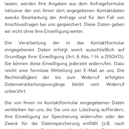
lassen, werden Ihre Angaben aus dem Anfrageformular
LOCHBLECH
inklusive der von Ihnen dort angegebenen Kontaktdaten
zwecks Bearbeitung der Anfrage und für den Fall von
RUNDLOCHUNG
Anschlussfragen bei uns gespeichert. Diese Daten geben
wir nicht ohne Ihre Einwilligung weiter.
QUADRATLOCHUNG
Die Verarbeitung der in das Kontaktformular
DESIGNBEISPIELE
eingegebenen Daten erfolgt somit ausschließlich auf
Grundlage Ihrer Einwilligung (Art. 6 Abs. 1 lit. a DSGVO).
EINFASSPROFILE LOCHBLECH
Sie können diese Einwilligung jederzeit widerrufen. Dazu
reicht eine formlose Mitteilung per E-Mail an uns. Die
TRAPEZBLECHE
Rechtmäßigkeit der bis zum Widerruf erfolgten
Datenverarbeitungsvorgänge bleibt vom Widerruf
TRAPEZBLECHE-STAHL
unberührt.
TRAPEZBLECHE-ALU
Die von Ihnen im Kontaktformular eingegebenen Daten
verbleiben bei uns, bis Sie uns zur Löschung auffordern,
TRAPEZBLECH-AKUSTIK
Ihre Einwilligung zur Speicherung widerrufen oder der
Zweck für die Datenspeicherung entfällt (z.B. nach
KASSETTENPROFILE